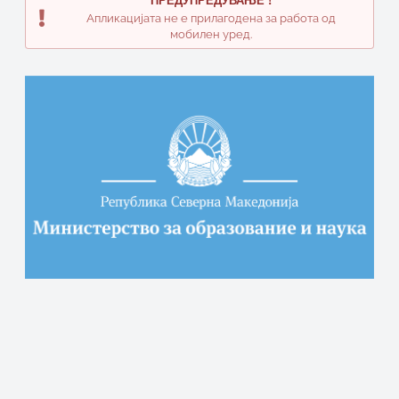
Апликацијата не е прилагодена за работа од
мобилен уред.